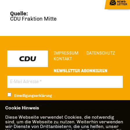
Quelle:
CDU Fraktion Mitte
IMPRESSUM
DATENSCHUTZ
KONTAKT
NEWSLETTER ABONNIEREN
Einwilligungserklärung
Datenschutzerklärung
Cookie Hinweis
Hiermit berechtige ich die CDU Berlin zur Nutzung der Daten im Sinn
Diese Webseite verwendet Cookies, die notwendig
der nachfolgenden
Datenschutzerklärung.*
sind, um die Webseite zu nutzen. Weiterhin verwenden
wir Dienste von Drittanbietern, die uns helfen, unser
Anti-Roboter-Verifizierung