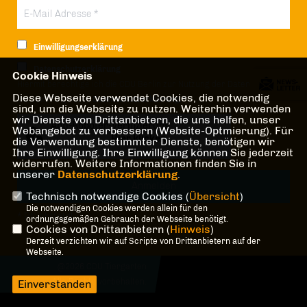
Einwilligungserklärung
Datenschutzerklärung
Cookie Hinweis
Hiermit berechtige ich die CDU Berlin zur Nutzung der Daten im Sinn
Diese Webseite verwendet Cookies, die notwendig
der nachfolgenden
Datenschutzerklärung.*
sind, um die Webseite zu nutzen. Weiterhin verwenden
wir Dienste von Drittanbietern, die uns helfen, unser
Anti-Roboter-Verifizierung
Webangebot zu verbessern (Website-Optmierung). Für
Hier klicken
die Verwendung bestimmter Dienste, benötigen wir
Ihre Einwilligung. Ihre Einwilligung können Sie jederzeit
Friendly
Captcha ⇗
widerrufen. Weitere Informationen finden Sie in
unserer
Datenschutzerklärung
.
Technisch notwendige Cookies (
Übersicht
)
Die notwendigen Cookies werden allein für den
* Pflichtfeld!
ordnungsgemäßen Gebrauch der Webseite benötigt.
Cookies von Drittanbietern (
Hinweis
)
Derzeit verzichten wir auf Scripte von Drittanbietern auf der
Webseite.
@2026 CDU Tiergarten
Alle Rechte vorbehalten.
Einverstanden