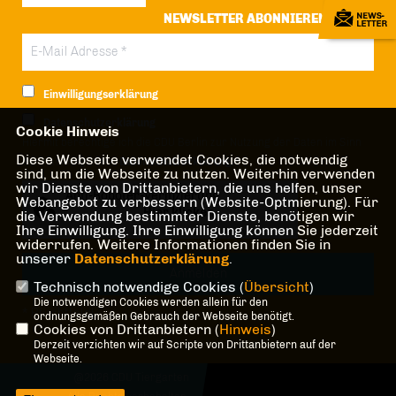
NEWSLETTER ABONNIEREN
Einwilligungserklärung
Datenschutzerklärung
Cookie Hinweis
Hiermit berechtige ich die CDU Berlin zur Nutzung der Daten im Sinn
Diese Webseite verwendet Cookies, die notwendig
der nachfolgenden
Datenschutzerklärung.*
sind, um die Webseite zu nutzen. Weiterhin verwenden
wir Dienste von Drittanbietern, die uns helfen, unser
Anti-Roboter-Verifizierung
Webangebot zu verbessern (Website-Optmierung). Für
Hier klicken
die Verwendung bestimmter Dienste, benötigen wir
Ihre Einwilligung. Ihre Einwilligung können Sie jederzeit
Friendly
Captcha ⇗
widerrufen. Weitere Informationen finden Sie in
unserer
Datenschutzerklärung
.
Technisch notwendige Cookies (
Übersicht
)
Die notwendigen Cookies werden allein für den
* Pflichtfeld!
ordnungsgemäßen Gebrauch der Webseite benötigt.
Cookies von Drittanbietern (
Hinweis
)
Derzeit verzichten wir auf Scripte von Drittanbietern auf der
Webseite.
@2026 CDU Tiergarten