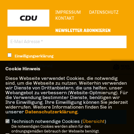
IMPRESSUM
DATENSCHUTZ
KONTAKT
NEWSLETTER ABONNIEREN
Einwilligungserklärung
Datenschutzerklärung
Cookie Hinweis
Hiermit berechtige ich die CDU Berlin zur Nutzung der Daten im Sinn
Diese Webseite verwendet Cookies, die notwendig
der nachfolgenden
Datenschutzerklärung.*
sind, um die Webseite zu nutzen. Weiterhin verwenden
wir Dienste von Drittanbietern, die uns helfen, unser
Anti-Roboter-Verifizierung
Webangebot zu verbessern (Website-Optmierung). Für
Hier klicken
die Verwendung bestimmter Dienste, benötigen wir
Ihre Einwilligung. Ihre Einwilligung können Sie jederzeit
Friendly
Captcha ⇗
widerrufen. Weitere Informationen finden Sie in
unserer
Datenschutzerklärung
.
Technisch notwendige Cookies (
Übersicht
)
Die notwendigen Cookies werden allein für den
* Pflichtfeld!
ordnungsgemäßen Gebrauch der Webseite benötigt.