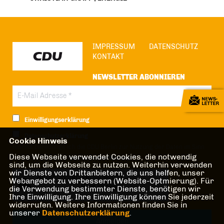
IMPRESSUM
DATENSCHUTZ
KONTAKT
NEWSLETTER ABONNIEREN
Einwilligungserklärung
Datenschutzerklärung
Cookie Hinweis
Hiermit berechtige ich die CDU Berlin zur Nutzung der Daten im Sinn
Diese Webseite verwendet Cookies, die notwendig
der nachfolgenden
Datenschutzerklärung.*
sind, um die Webseite zu nutzen. Weiterhin verwenden
wir Dienste von Drittanbietern, die uns helfen, unser
Anti-Roboter-Verifizierung
Webangebot zu verbessern (Website-Optmierung). Für
Hier klicken
die Verwendung bestimmter Dienste, benötigen wir
Ihre Einwilligung. Ihre Einwilligung können Sie jederzeit
Friendly
Captcha ⇗
widerrufen. Weitere Informationen finden Sie in
unserer
Datenschutzerklärung
.