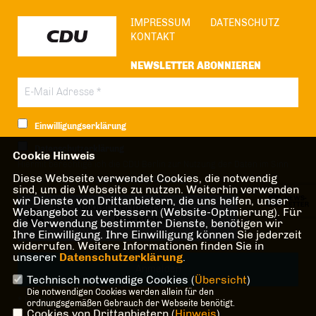
IMPRESSUM
DATENSCHUTZ
KONTAKT
NEWSLETTER ABONNIEREN
Einwilligungserklärung
Datenschutzerklärung
Cookie Hinweis
Hiermit berechtige ich die CDU Berlin zur Nutzung der Daten im Sinn
Diese Webseite verwendet Cookies, die notwendig
der nachfolgenden
Datenschutzerklärung.*
sind, um die Webseite zu nutzen. Weiterhin verwenden
wir Dienste von Drittanbietern, die uns helfen, unser
Anti-Roboter-Verifizierung
Webangebot zu verbessern (Website-Optmierung). Für
Hier klicken
die Verwendung bestimmter Dienste, benötigen wir
Ihre Einwilligung. Ihre Einwilligung können Sie jederzeit
Friendly
Captcha ⇗
widerrufen. Weitere Informationen finden Sie in
unserer
Datenschutzerklärung
.
Technisch notwendige Cookies (
Übersicht
)
Die notwendigen Cookies werden allein für den
* Pflichtfeld!
ordnungsgemäßen Gebrauch der Webseite benötigt.
Cookies von Drittanbietern (
Hinweis
)