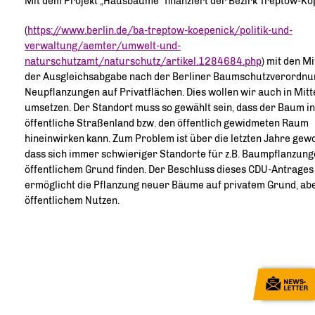
Mit dem Projekt „Hausbäume“ finanziert der Bezirk Treptow-K
(
https://www.berlin.de/ba-treptow-koepenick/politik-und-
verwaltung/aemter/umwelt-und-
naturschutzamt/naturschutz/artikel.1284684.php
) mit den Mi
der Ausgleichsabgabe nach der Berliner Baumschutzverordnu
Neupflanzungen auf Privatflächen. Dies wollen wir auch in Mitt
umsetzen. Der Standort muss so gewählt sein, dass der Baum in
öffentliche Straßenland bzw. den öffentlich gewidmeten Raum
hineinwirken kann. Zum Problem ist über die letzten Jahre gew
dass sich immer schwieriger Standorte für z.B. Baumpflanzung
öffentlichem Grund finden. Der Beschluss dieses CDU-Antrages
ermöglicht die Pflanzung neuer Bäume auf privatem Grund, abe
öffentlichem Nutzen.