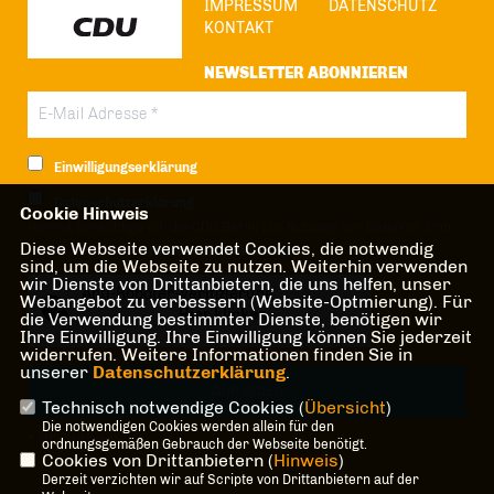
IMPRESSUM
DATENSCHUTZ
KONTAKT
NEWSLETTER ABONNIEREN
Einwilligungserklärung
Datenschutzerklärung
Cookie Hinweis
Hiermit berechtige ich die CDU Berlin zur Nutzung der Daten im Sinn
Diese Webseite verwendet Cookies, die notwendig
der nachfolgenden
Datenschutzerklärung.*
sind, um die Webseite zu nutzen. Weiterhin verwenden
wir Dienste von Drittanbietern, die uns helfen, unser
Anti-Roboter-Verifizierung
Webangebot zu verbessern (Website-Optmierung). Für
Hier klicken
die Verwendung bestimmter Dienste, benötigen wir
Ihre Einwilligung. Ihre Einwilligung können Sie jederzeit
Friendly
Captcha ⇗
widerrufen. Weitere Informationen finden Sie in
unserer
Datenschutzerklärung
.
Technisch notwendige Cookies (
Übersicht
)
Die notwendigen Cookies werden allein für den
* Pflichtfeld!
ordnungsgemäßen Gebrauch der Webseite benötigt.
Cookies von Drittanbietern (
Hinweis
)
Derzeit verzichten wir auf Scripte von Drittanbietern auf der