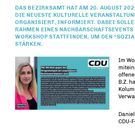
DAS BEZIRKSAMT HAT AM 20. AUGUST 202
DIE NEUESTE KULTURELLE VERANSTALTUN
ORGANISIERT, INFORMIERT. DABEI SOL
RAHMEN EINES NACHBARSCHAFTSEVENTS “
WORKSHOP STATTFINDEN, UM DEN “SOZIA
STÄRKEN.
Im Wo
mitein
offene
B.Z. h
Kolumn
Verwah
Daniel
CDU-Fr