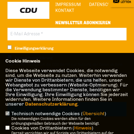
IMPRESSUM
DATENSCHUTZ
KONTAKT
NEWSLETTER ABONNIEREN
Einwilligungserklärung
Datenschutzerklärung
Cookie Hinweis
Hiermit berechtige ich die CDU Berlin zur Nutzung der Daten im Sinn
Diese Webseite verwendet Cookies, die notwendig
der nachfolgenden
Datenschutzerklärung.*
sind, um die Webseite zu nutzen. Weiterhin verwenden
wir Dienste von Drittanbietern, die uns helfen, unser
Anti-Roboter-Verifizierung
Webangebot zu verbessern (Website-Optmierung). Für
Hier klicken
die Verwendung bestimmter Dienste, benötigen wir
Ihre Einwilligung. Ihre Einwilligung können Sie jederzeit
Friendly
Captcha ⇗
widerrufen. Weitere Informationen finden Sie in
unserer
Datenschutzerklärung
.
Technisch notwendige Cookies (
Übersicht
)
Die notwendigen Cookies werden allein für den
* Pflichtfeld!
ordnungsgemäßen Gebrauch der Webseite benötigt.
Cookies von Drittanbietern (
Hinweis
)
Derzeit verzichten wir auf Scripte von Drittanbietern auf der