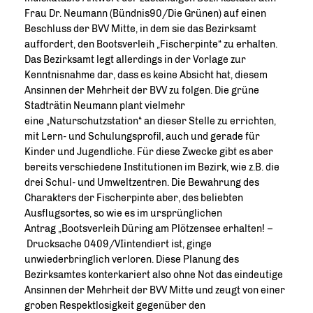
Frau Dr. Neumann (Bündnis90/Die Grünen) auf einen
Beschluss der BVV Mitte, in dem sie das Bezirksamt
auffordert, den Bootsverleih „Fischerpinte“ zu erhalten.
Das Bezirksamt legt allerdings in der Vorlage zur
Kenntnisnahme dar, dass es keine Absicht hat, diesem
Ansinnen der Mehrheit der BVV zu folgen. Die grüne
Stadträtin Neumann plant vielmehr
eine „Naturschutzstation“ an dieser Stelle zu errichten,
mit Lern- und Schulungsprofil, auch und gerade für
Kinder und Jugendliche. Für diese Zwecke gibt es aber
bereits verschiedene Institutionen im Bezirk, wie z.B. die
drei Schul- und Umweltzentren. Die Bewahrung des
Charakters der Fischerpinte aber, des beliebten
Ausflugsortes, so wie es im ursprünglichen
Antrag „Bootsverleih Düring am Plötzensee erhalten! –
Drucksache 0409/VIintendiert ist, ginge
unwiederbringlich verloren. Diese Planung des
Bezirksamtes konterkariert also ohne Not das eindeutige
Ansinnen der Mehrheit der BVV Mitte und zeugt von einer
groben Respektlosigkeit gegenüber den