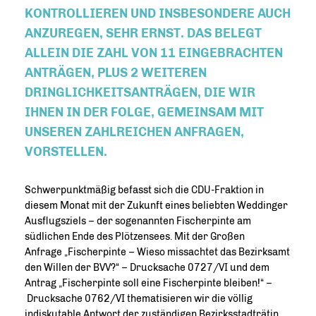
KONTROLLIEREN UND INSBESONDERE AUCH
ANZUREGEN, SEHR ERNST. DAS BELEGT
ALLEIN DIE ZAHL VON 11 EINGEBRACHTEN
ANTRÄGEN, PLUS 2 WEITEREN
DRINGLICHKEITSANTRÄGEN, DIE WIR
IHNEN IN DER FOLGE, GEMEINSAM MIT
UNSEREN ZAHLREICHEN ANFRAGEN,
VORSTELLEN.
Schwerpunktmäßig befasst sich die CDU-Fraktion in
diesem Monat mit der Zukunft eines beliebten Weddinger
Ausflugsziels – der sogenannten Fischerpinte am
südlichen Ende des Plötzensees. Mit der Großen
Anfrage „Fischerpinte – Wieso missachtet das Bezirksamt
den Willen der BVV?“ – Drucksache 0727/VI und dem
Antrag „Fischerpinte soll eine Fischerpinte bleiben!“ –
Drucksache 0762/VI thematisieren wir die völlig
indiskutable Antwort der zuständigen Bezirksstadträtin