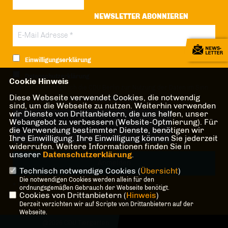
NEWSLETTER ABONNIEREN
Einwilligungserklärung
Datenschutzerklärung
Cookie Hinweis
Hiermit berechtige ich die CDU Berlin zur Nutzung der Daten im Sinn
Diese Webseite verwendet Cookies, die notwendig
der nachfolgenden
Datenschutzerklärung.*
sind, um die Webseite zu nutzen. Weiterhin verwenden
wir Dienste von Drittanbietern, die uns helfen, unser
Anti-Roboter-Verifizierung
Webangebot zu verbessern (Website-Optmierung). Für
Hier klicken
die Verwendung bestimmter Dienste, benötigen wir
Ihre Einwilligung. Ihre Einwilligung können Sie jederzeit
Friendly
Captcha ⇗
widerrufen. Weitere Informationen finden Sie in
unserer
Datenschutzerklärung
.
Technisch notwendige Cookies (
Übersicht
)
Die notwendigen Cookies werden allein für den
* Pflichtfeld!
ordnungsgemäßen Gebrauch der Webseite benötigt.
Cookies von Drittanbietern (
Hinweis
)
Derzeit verzichten wir auf Scripte von Drittanbietern auf der
Webseite.
@2026 CDU Tiergarten