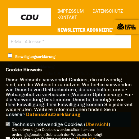
IMPRESSUM
DATENSCHUTZ
KONTAKT
NEWSLETTER ABONNIEREN
Einwilligungserklärung
Datenschutzerklärung
Cookie Hinweis
Hiermit berechtige ich die CDU Berlin zur Nutzung der Daten im Sinn
Diese Webseite verwendet Cookies, die notwendig
der nachfolgenden
Datenschutzerklärung.*
sind, um die Webseite zu nutzen. Weiterhin verwenden
wir Dienste von Drittanbietern, die uns helfen, unser
Anti-Roboter-Verifizierung
Webangebot zu verbessern (Website-Optmierung). Für
Hier klicken
die Verwendung bestimmter Dienste, benötigen wir
Ihre Einwilligung. Ihre Einwilligung können Sie jederzeit
Friendly
Captcha ⇗
widerrufen. Weitere Informationen finden Sie in
unserer
Datenschutzerklärung
.
Technisch notwendige Cookies (
Übersicht
)
Die notwendigen Cookies werden allein für den
* Pflichtfeld!
ordnungsgemäßen Gebrauch der Webseite benötigt.