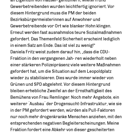
an Eigentum von Hausei- gentümern, Mietern und
Gewerbetreibenden wurden leichtfertig ignoriert. Vor
diesem Hintergrund muss die PM der beiden
Bezirksbürgermeisterinnen auf Anwohner und
Gewerbetreibende vor Ort wie blanker Hohn klingen.
Erneut werden fast ausnahmslos teure Sozialmaßnahmen
gefordert. Das Themenfeld Sicherheit erscheint lediglich
in einem Satz am Ende. Das ist viel zu wenig!“
Daniela Fritz weist zudem darauf hin, „dass die CDU-
Fraktion in den vergangenen Jah- ren wiederholt neben
einer stärkeren Polizeipräsenz viele weitere Maßnahmen
gefordert hat, um die Situation auf dem Leopoldplatz
wieder zu stabilisieren. Dies wurde immer wieder von
Grünen und SPD abgelehnt. Vor diesem Hintergrund
bleiben erhebliche Zweifel an der Ernsthaftigkeit des
Bemühens von Frau Remlinger. Noch mehr Angebote, ein
weiterer ́Ausbau ́ der Drogensucht-Infrastruktur, wie sie
in der PM gefordert werden, würden als Pull-Faktoren
nur noch mehr drogenkranke Menschen anziehen, mit den
entsprechenden negativen Begleiterscheinungen. Meine
Fraktion fordert eine Abkehr von dieser gescheiterten