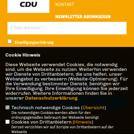
KONTAKT
NEWSLETTER ABONNIEREN
Einwilligungserklärung
Datenschutzerklärung
Cookie Hinweis
Hiermit berechtige ich die CDU Berlin zur Nutzung der Daten im Sinn
Diese Webseite verwendet Cookies, die notwendig
der nachfolgenden
Datenschutzerklärung.*
sind, um die Webseite zu nutzen. Weiterhin verwenden
wir Dienste von Drittanbietern, die uns helfen, unser
Anti-Roboter-Verifizierung
Webangebot zu verbessern (Website-Optmierung). Für
Hier klicken
die Verwendung bestimmter Dienste, benötigen wir
Ihre Einwilligung. Ihre Einwilligung können Sie jederzeit
Friendly
Captcha ⇗
widerrufen. Weitere Informationen finden Sie in
unserer
Datenschutzerklärung
.
Technisch notwendige Cookies (
Übersicht
)
Die notwendigen Cookies werden allein für den
* Pflichtfeld!
ordnungsgemäßen Gebrauch der Webseite benötigt.
Cookies von Drittanbietern (
Hinweis
)
Derzeit verzichten wir auf Scripte von Drittanbietern auf der
Webseite.